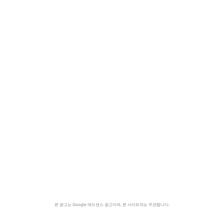
본 광고는 Google 애드센스 광고이며, 본 사이트와는 무관합니다.