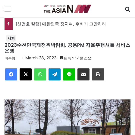
메뉴
[신건호 칼럼] 대한민국 정치여, 후비기 그만하라
사회
2023순천만국제정원박람회, 공용PM·자율주행셔틀 서비스
운영
March 28, 2023
이주형
완독 약 2 분 소요
Facebook
X
WhatsApp
Telegram
Line
이메일
인쇄