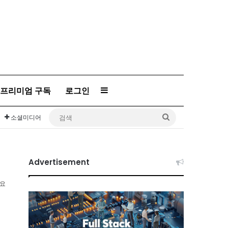
프리미엄 구독
로그인
Sidebar
검
소셜미디어
색
Advertisement
소요