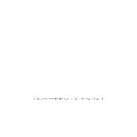
본 광고는 Google 애드센스 광고이며, 본 사이트와는 무관합니다.