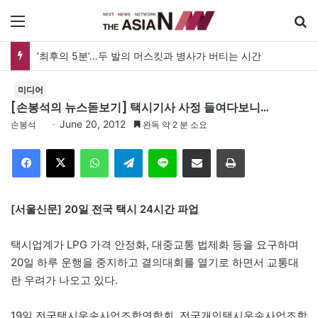
메뉴
‘최후의 5분’…두 발의 머스킷과 병사가 버티는 시간
미디어
[손봉석의 뉴스돋보기] 택시기사 사정 들여다보니…
June 20, 2012
손봉석
완독 약 2 분 소요
Facebook
X
WhatsApp
Telegram
Line
이메일
인쇄
[서울신문] 20일 전국 택시 24시간 파업
택시업계가 LPG 가격 안정화, 대중교통 법제화 등을 요구하며
20일 하루 운행을 중지하고 결의대회를 열기로 하면서 교통대
란 우려가 나오고 있다.
19일 전국택시운송사업조합연합회, 전국개인택시운송사업조합