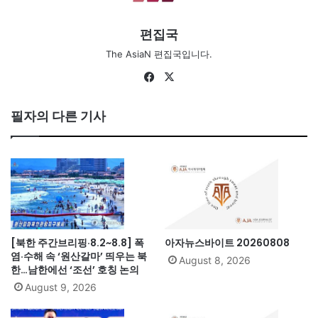
편집국
The AsiaN 편집국입니다.
Fa
X
ce
bo
필자의 다른 기사
ok
[북한 주간브리핑·8.2~8.8] 폭
아자뉴스바이트 20260808
염·수해 속 ‘원산갈마’ 띄우는 북
August 8, 2026
한…남한에선 ‘조선’ 호칭 논의
August 9, 2026