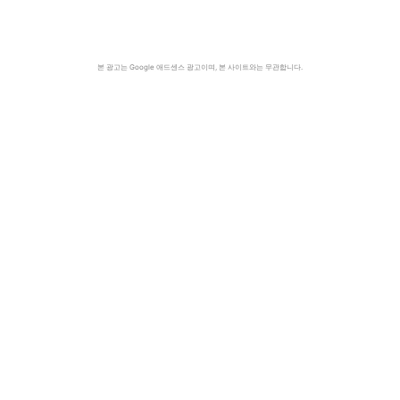
본 광고는 Google 애드센스 광고이며, 본 사이트와는 무관합니다.