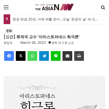
메뉴
한궁 탄생 20년, 이제 AI를 쏜다…오늘 ‘한궁의 날’ 새 도약 선언
문화
[신간] 류재국 교수 ‘아리스토파네스 희극론’
March 28, 2023
편집국
완독 약 3 분 소요
Facebook
X
WhatsApp
Telegram
Line
이메일
인쇄