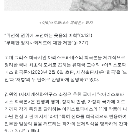
<아리스토파네스 희곡론> 표지
“위선적 권위에 도전하는 웃음의 미학”(p.121)
“부패한 정치사회제도에 대한 저항”(p.377)
고대 그리스 희극시인 아리스토파네스의 희극론을 체계적으로
정리한 국내 최초의 도서로 꼽히는 류재국 교수의 <아리스토파
네스 희극론>(2023년 2월 6일 초판, 세창출판사)은 ‘희극’을 ‘도
전’과 ‘저항’의 두 단어로 간명하게 설명하고 있다.
김원익 (사)세계신화연구소 소장은 추천 글에서 “<아리스토파
네스 희극론>은 전쟁과 평화, 정치와 민생, 가정과 국가에 이르
기까지 각기 특징을 달리하는 아리스토파네스의 11개 작품에 나
타난 현실 비판 메시지”라며 “특히 신화를 희극적으로 변용하여
진부한 일상의 틀을 깨뜨리는 작가의 문제의식을 명확하게 간파
하고 있다”고 했다.