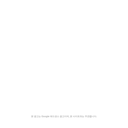
본 광고는 Google 애드센스 광고이며, 본 사이트와는 무관합니다.