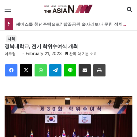
메뉴
폐버스를 청년주택으로? 탑골공원 술자리보다 못한 정치의 상상력
사회
경복대학교, 전기 학위수여식 개최
February 21, 2023
이주형
완독 약 2 분 소요
Facebook
X
WhatsApp
Telegram
Line
이메일
인쇄