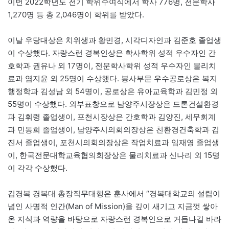
이번 2022학년도 전기 학위수여식에서 학사 776명, 전문학사
1,270명 등 총 2,046명이 학위를 받았다.
이날 우당대상은 치위생과 황민경, 시각디자인과 김준호 졸업생
이 수상했다. 자랑스런 경복인상은 학사학위 성적 우수자인 간
호학과 권유나 외 17명이, 전문학사학위 성적 우수자인 물리치
료과 염지윤 외 25명이 수상했다. 봉사부문 우수공로상은 복지
행정학과 김성남 외 54명이, 공로상은 유아교육학과 김민정 외
55명이 수상했다. 외부표창으로 남양주시장상은 드론건설환경
과 김휘령 졸업생이, 포천시장상은 간호학과 김양진, 세무회계
과 민동희 졸업생이, 남양주시의회의장상은 친환경건축학과 김
진서 졸업생이, 포천시의회의장상은 작업치료과 임재영 졸업생
이, 한국전문대학교육협의회장상은 물리치료과 신나리 외 15명
이 각각 수상했다.
김경복 경복대 총장직무대행은 훈사에서 “경복대학교의 설립이
념인 사명적 인간(Man of Mission)을 깊이 새기고 지금껏 쌓아
온 지식과 역량을 바탕으로 자랑스런 경복인으로 거듭나길 바라