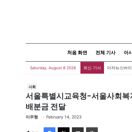
처음 화면
전체 기사
아
최신 기사
아자뉴스바이트
Saturday, August 8 2026
사회
서울특별시교육청-서울사회복지
배분금 전달
이주형
February 14, 2023
Facebook
X
이메일
인쇄