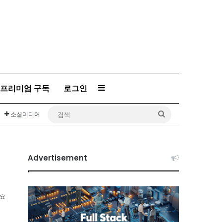
프리미엄 구독
로그인
Sidebar
검
소셜미디어
색
Advertisement
소요