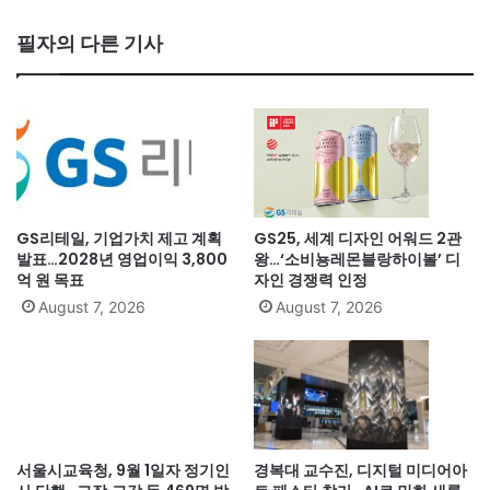
필자의 다른 기사
GS리테일, 기업가치 제고 계획
GS25, 세계 디자인 어워드 2관
발표…2028년 영업이익 3,800
왕…‘소비뇽레몬블랑하이볼’ 디
억 원 목표
자인 경쟁력 인정
August 7, 2026
August 7, 2026
서울시교육청, 9월 1일자 정기인
경복대 교수진, 디지털 미디어아