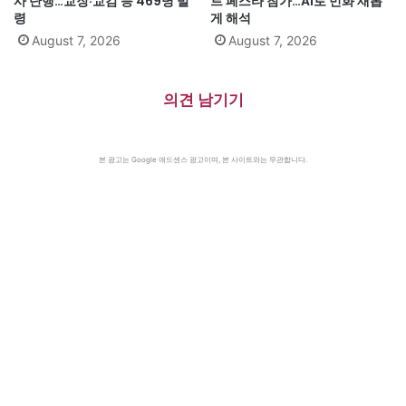
사 단행…교장·교감 등 469명 발
트 페스타 참가…AI로 민화 새롭
령
게 해석
August 7, 2026
August 7, 2026
의견 남기기
본 광고는 Google 애드센스 광고이며, 본 사이트와는 무관합니다.