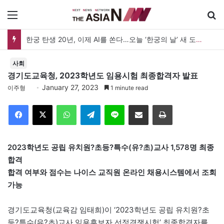
메뉴
한궁 탄생 20년, 이제 AI를 쏜다…오늘 ‘한궁의 날’ 새 도약 선언
사회
경기도교육청, 2023학년도 임용시험 최종합격자 발표
January 27, 2023
이주형
1 minute read
Facebook
X
WhatsApp
Telegram
Line
이메일
인쇄
2023학년도 공립 유치원?초등?특수(유?초)교사 1,578명 최종
합격
합격 여부와 점수는 나이스 교직원 온라인 채용시스템에서 조회
가능
경기도교육청(교육감 임태희)이 ‘2023학년도 공립 유치원?초
등?특수(유?초)교사 임용후보자 선정경쟁시험’ 최종합격자를