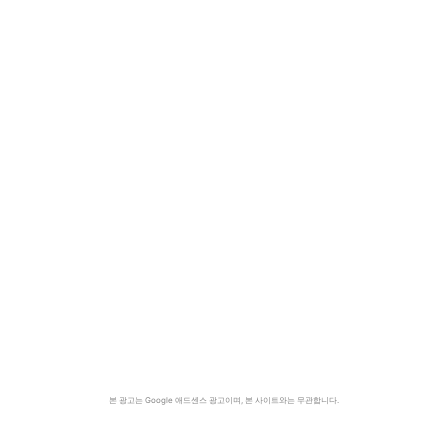
본 광고는 Google 애드센스 광고이며, 본 사이트와는 무관합니다.