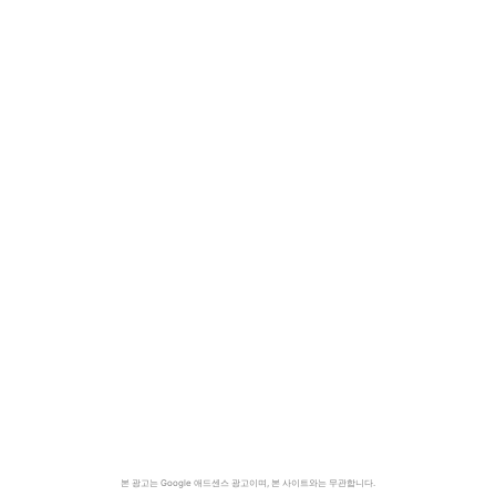
본 광고는 Google 애드센스 광고이며, 본 사이트와는 무관합니다.