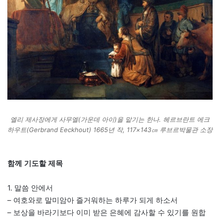
엘리 제사장에게 사무엘(가운데 아이)을 맡기는 한나. 헤르브란트 에크
하우트(Gerbrand Eeckhout) 1665년 작, 117×143㎝ 루브르박물관 소장
함께 기도할 제목
1. 말씀 안에서
– 여호와로 말미암아 즐거워하는 하루가 되게 하소서
– 보상을 바라기보다 이미 받은 은혜에 감사할 수 있기를 원합