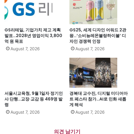
GS리테일, 기업가치 제고 계획
GS25, 세계 디자인 어워드 2관
발표…2028년 영업이익 3,800
왕…‘소비뇽레몬블랑하이볼’ 디
억 원 목표
자인 경쟁력 인정
August 7, 2026
August 7, 2026
서울시교육청, 9월 1일자 정기인
경복대 교수진, 디지털 미디어아
사 단행…교장·교감 등 469명 발
트 페스타 참가…AI로 민화 새롭
령
게 해석
August 7, 2026
August 7, 2026
의견 남기기