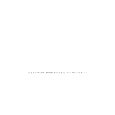
본 광고는 Google 애드센스 광고이며, 본 사이트와는 무관합니다.