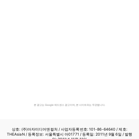
본 광고는 Google 애드센스 광고이며, 본 사이트와는 무관합니다.
상호: (주)아자미디어앤컬처 /
사업자등록번호: 101-86-64640
/ 제호:
THEAsiaN / 등록정보: 서울특별시 아01771 / 등록일: 2011년 9월 6일 / 발행