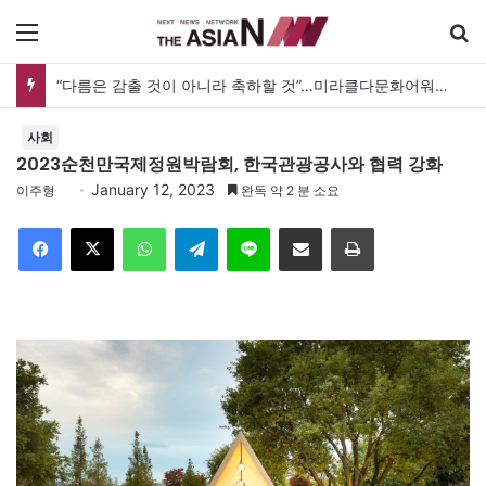
메뉴
“다름은 감출 것이 아니라 축하할 것”…미라클다문화어워드가 그리는 ‘공존’의 미래
사회
2023순천만국제정원박람회, 한국관광공사와 협력 강화
January 12, 2023
이주형
완독 약 2 분 소요
Facebook
X
WhatsApp
Telegram
Line
이메일
인쇄