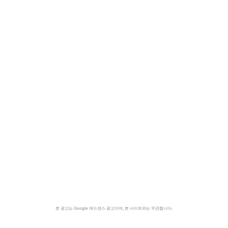
본 광고는 Google 애드센스 광고이며, 본 사이트와는 무관합니다.