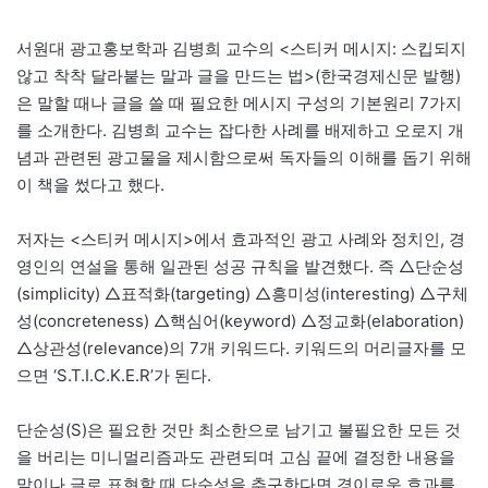
서원대 광고홍보학과 김병희 교수의 <스티커 메시지: 스킵되지
않고 착착 달라붙는 말과 글을 만드는 법>(한국경제신문 발행)
은 말할 때나 글을 쓸 때 필요한 메시지 구성의 기본원리 7가지
를 소개한다. 김병희 교수는 잡다한 사례를 배제하고 오로지 개
념과 관련된 광고물을 제시함으로써 독자들의 이해를 돕기 위해
이 책을 썼다고 했다.
저자는 <스티커 메시지>에서 효과적인 광고 사례와 정치인, 경
영인의 연설을 통해 일관된 성공 규칙을 발견했다. 즉 △단순성
(simplicity) △표적화(targeting) △흥미성(interesting) △구체
성(concreteness) △핵심어(keyword) △정교화(elaboration)
△상관성(relevance)의 7개 키워드다. 키워드의 머리글자를 모
으면 ‘S.T.I.C.K.E.R’가 된다.
단순성(S)은 필요한 것만 최소한으로 남기고 불필요한 모든 것
을 버리는 미니멀리즘과도 관련되며 고심 끝에 결정한 내용을
말이나 글로 표현할 때 단순성을 추구한다면 경이로운 효과를