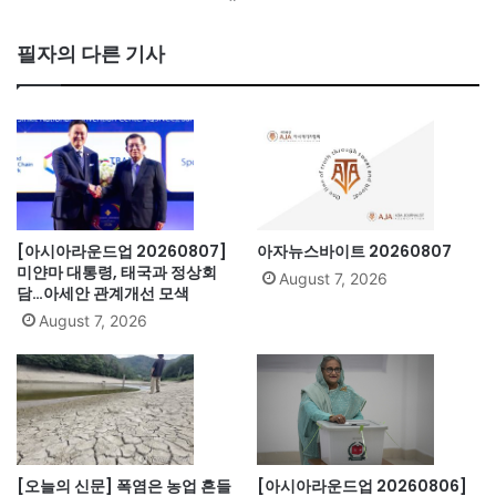
ce
bo
필자의 다른 기사
ok
[아시아라운드업 20260807]
아자뉴스바이트 20260807
미얀마 대통령, 태국과 정상회
August 7, 2026
담…아세안 관계개선 모색
August 7, 2026
[오늘의 신문] 폭염은 농업 흔들
[아시아라운드업 20260806]