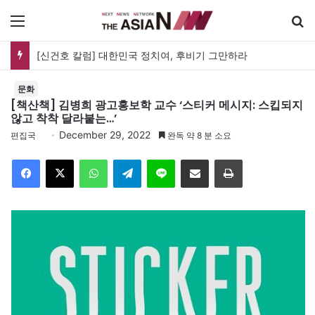
메뉴
[신건호 칼럼] 대한민국 정치여, 후비기 그만하라
문화
[책산책] 김병희 광고홍보학 교수 ‘스티커 메시지: 스킵되지
않고 착착 달라붙는…’
December 29, 2022
편집국
완독 약 8 분 소요
Facebook
X
WhatsApp
Telegram
Line
이메일
인쇄