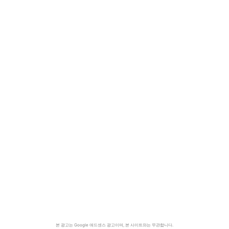
본 광고는 Google 애드센스 광고이며, 본 사이트와는 무관합니다.