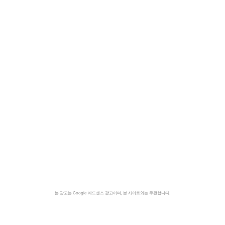
본 광고는 Google 애드센스 광고이며, 본 사이트와는 무관합니다.