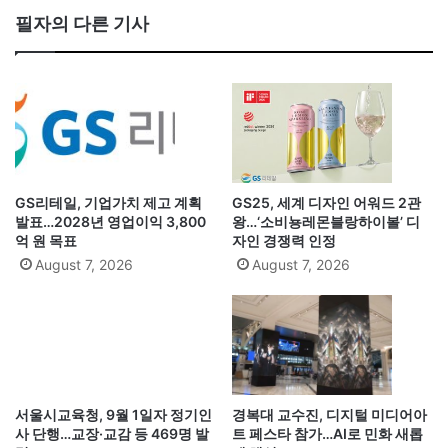
필자의 다른 기사
GS리테일, 기업가치 제고 계획
GS25, 세계 디자인 어워드 2관
발표…2028년 영업이익 3,800
왕…‘소비뇽레몬블랑하이볼’ 디
억 원 목표
자인 경쟁력 인정
August 7, 2026
August 7, 2026
서울시교육청, 9월 1일자 정기인
경복대 교수진, 디지털 미디어아
사 단행…교장·교감 등 469명 발
트 페스타 참가…AI로 민화 새롭