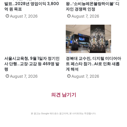
발표…2028년 영업이익 3,800
왕…‘소비뇽레몬블랑하이볼’ 디
억 원 목표
자인 경쟁력 인정
August 7, 2026
August 7, 2026
서울시교육청, 9월 1일자 정기인
경복대 교수진, 디지털 미디어아
사 단행…교장·교감 등 469명 발
트 페스타 참가…AI로 민화 새롭
령
게 해석
August 7, 2026
August 7, 2026
의견 남기기
본 광고는 Google 애드센스 광고이며, 본 사이트와는 무관합니다.