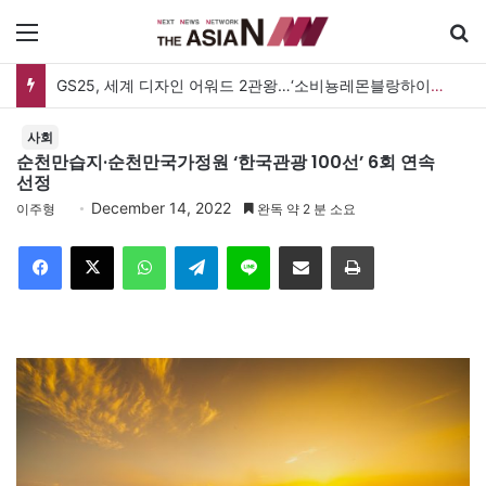
메뉴
GS25, 세계 디자인 어워드 2관왕…‘소비뇽레몬블랑하이볼’ 디자인 경쟁력 인정
사회
순천만습지·순천만국가정원 ‘한국관광 100선’ 6회 연속
선정
December 14, 2022
이주형
완독 약 2 분 소요
Facebook
X
WhatsApp
Telegram
Line
이메일
인쇄