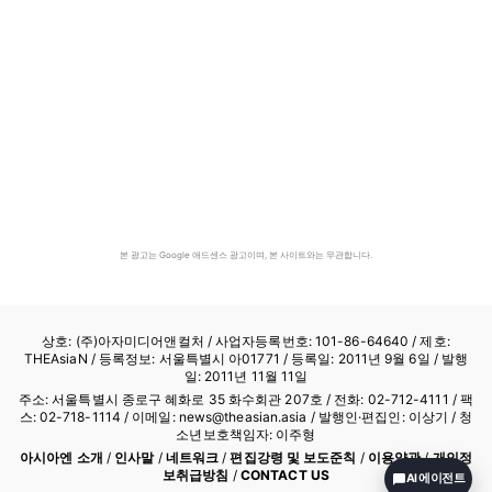
본 광고는 Google 애드센스 광고이며, 본 사이트와는 무관합니다.
상호: (주)아자미디어앤컬처 /
사업자등록번호: 101-86-64640
/ 제호:
THEAsiaN / 등록정보: 서울특별시 아01771 / 등록일: 2011년 9월 6일 / 발행
일: 2011년 11월 11일
주소: 서울특별시 종로구 혜화로 35 화수회관 207호 / 전화: 02-712-4111 /
팩
스: 02-718-1114
/ 이메일: news@theasian.asia / 발행인·편집인: 이상기 / 청
소년보호책임자: 이주형
아시아엔 소개
/
인사말
/
네트워크
/
편집강령 및 보도준칙
/
이용약관
/
개인정
보취급방침
/
CONTACT US
AI 에이전트