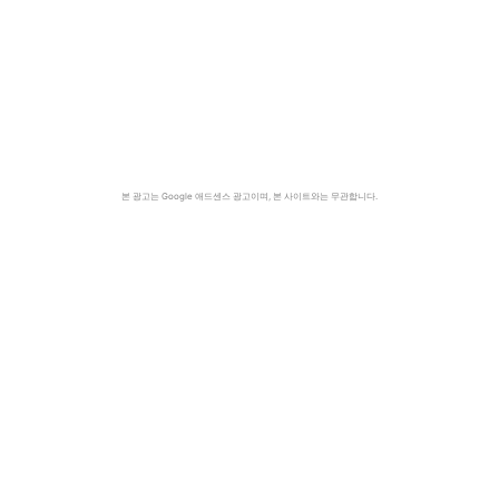
본 광고는 Google 애드센스 광고이며, 본 사이트와는 무관합니다.