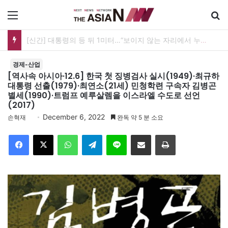
메뉴
[신간] 대통령의 등 뒤 1미터…“보이지 않는 자리에서 누구를 지킨다는 것”
경제-산업
[역사속 아시아·12.6] 한국 첫 징병검사 실시(1949)·최규하
대통령 선출(1979)·최연소(21세) 민청학련 구속자 김병곤
별세(1990)·트럼프 예루살렘을 이스라엘 수도로 선언
(2017)
December 6, 2022
손혁재
완독 약 5 분 소요
Facebook
X
WhatsApp
Telegram
Line
이메일
인쇄