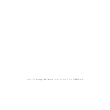
본 광고는 Google 애드센스 광고이며, 본 사이트와는 무관합니다.