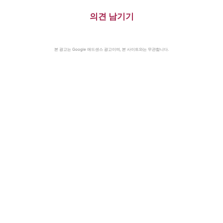
(2024)·미·영·소, 부분적 핵실험
금지조약 조인(1963)·넬슨 만델
의견 남기기
라 체포, 27년 옥고의 시작
(1962)
본 광고는 Google 애드센스 광고이며, 본 사이트와는 무관합니다.