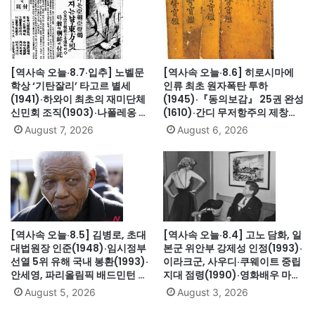
[역사속 오늘·8.7·입추] 노벨문
[역사속 오늘·8.6] 히로시마에
학상 ‘기탄잘리’ 타고르 별세
인류 최초 원자폭탄 투하
(1941)·하와이 최초의 재미단체
(1945)·『동의보감』 25권 완성
신민회 조직(1903)·나폴레옹 세
(1610)·간디 무저항주의 제창
인트헬레나섬 유배(1815)·英 해
(1931)·대전엑스포 개막(1993)·
August 7, 2026
August 6, 2026
군, 스페인 무적함대 격파
자메이카, 영국에서 독립(1962)
(1588)·美 화성탐사로봇 큐리오
시티 화성 착륙(2012)·日, 화이
트리스트에서 한국 제외(2019)
[역사속 오늘·8.5] 김병로, 초대
[역사속 오늘·8.4] 고노 담화, 일
대법원장 인준(1948)·임시정부
본군 위안부 강제성 인정(1993)·
선열 5위 유해 국내 봉환(1993)·
이라크군, 사우디·쿠웨이트 중립
안세영, 파리올림픽 배드민턴 여
지대 점령(1990)·영화배우 마릴
자단식 금메달(2024)·하시나 방
린 먼로 의문의 죽음(1962)
August 5, 2026
August 3, 2026
글라데시 총리 인도 망명