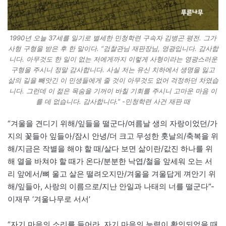
1990년 오늘 37세를 일기로 별세한 민청학련 구속자 김병곤 평전. 그가
사형 구형을 받은 후 한 말이다. “검찰관님 재판장님, 영광입니다. 감사합
니다. 아무것도 한 일이 없는 저에게까지 이렇게 사형이라는 영광스러운
구형을 주시니 정말 감사합니다. 사실 저는 유신 치하에서 생명을 잃고
삶의 길을 빼앗긴 이 민생들에게 줄 것이 아무것도 없어 걱정하던 차였습
니다. 그런데 이 젊은 목숨을 기꺼이 바칠 기회를 주시니 고마운 마음 이
를 데 없습니다. 감사합니다.” -민청학련 사건 재판 때
“겨울을 견디기 위해/잎들을 떨군다/여름날 생의 자랑이었던/가
지의 꽃들아 잎들아/잠시 안녕/더 크고 무성한 훗날의/축복을 위
해/지금은 작별을 해야 할 때/살다 보면 삶이란/값진 하나를 위
해 열을 바쳐야 할 때가 온다/분분한 낙엽/철을 앞세워 오는 서
리 앞에서/뼈 울고 살은 떨려오지만/겨울을 겨울답게 껴안기 위
해/잎들아, 사랑의 이름으로/지난 안일과 나태의 너를 떨군다”-
이재무 ‘겨울나무로 서서’
“자기 마음의 소리를 들어라. 자기 마음의 능력이 확인되었을 때