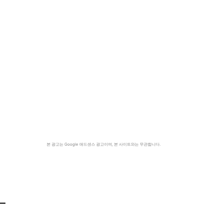
본 광고는 Google 애드센스 광고이며, 본 사이트와는 무관합니다.