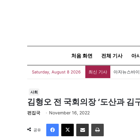
처음 화면
전체 기사
아
최신 기사
폐버스를 청년
Saturday, August 8 2026
사회
김형오 전 국회의장 ‘도산과 김
편집국
November 16, 2022
Facebook
X
이메일
인쇄
공유