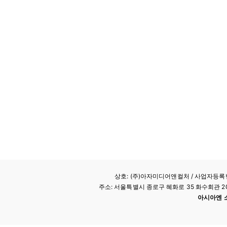
상호: (주)아자미디어앤컬처 /
사업자등록번호
주소: 서울특별시 종로구 혜화로 35 화수회관 207호 
아시아엔 