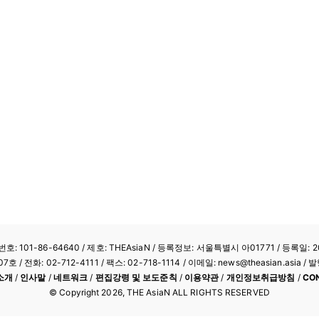
: 101-86-64640
/ 제호: THEAsiaN / 등록정보: 서울특별시 아01771 / 등록일: 20
/ 전화: 02-712-4111 /
팩스: 02-718-1114
/ 이메일: news@theasian.asi
소개
/
인사말
/
네트워크
/
편집강령 및 보도준칙
/
이용약관
/
개인정보취급방침
/
CO
© Copyright
2026
, THE AsiaN ALL RIGHTS RESERVED