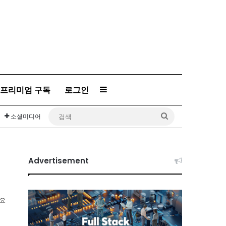
프리미엄 구독
로그인
Sidebar
검
소셜미디어
색
Advertisement
소요