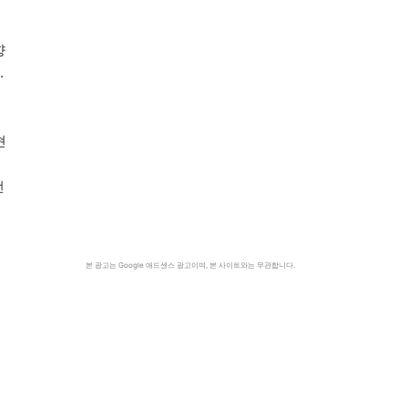
그
향
.
현
선
졸
본 광고는 Google 애드센스 광고이며, 본 사이트와는 무관합니다.
,