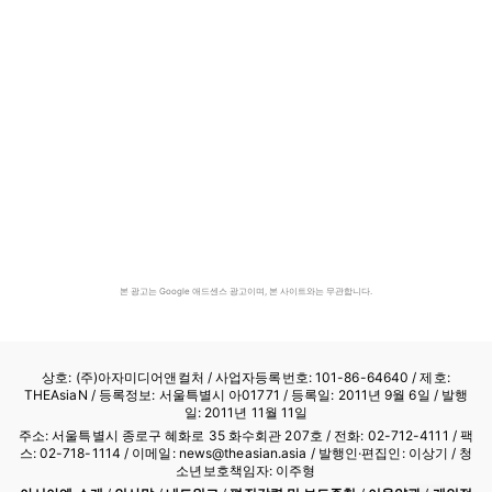
본 광고는 Google 애드센스 광고이며, 본 사이트와는 무관합니다.
상호: (주)아자미디어앤컬처 /
사업자등록번호: 101-86-64640
/ 제호:
THEAsiaN / 등록정보: 서울특별시 아01771 / 등록일: 2011년 9월 6일 / 발행
일: 2011년 11월 11일
주소: 서울특별시 종로구 혜화로 35 화수회관 207호 / 전화: 02-712-4111 /
팩
스: 02-718-1114
/ 이메일: news@theasian.asia / 발행인·편집인: 이상기 / 청
소년보호책임자: 이주형