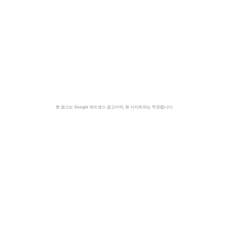
본 광고는 Google 애드센스 광고이며, 본 사이트와는 무관합니다.