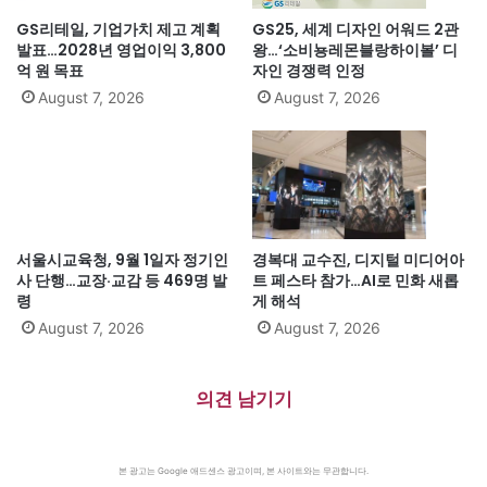
GS리테일, 기업가치 제고 계획
GS25, 세계 디자인 어워드 2관
발표…2028년 영업이익 3,800
왕…‘소비뇽레몬블랑하이볼’ 디
억 원 목표
자인 경쟁력 인정
August 7, 2026
August 7, 2026
서울시교육청, 9월 1일자 정기인
경복대 교수진, 디지털 미디어아
사 단행…교장·교감 등 469명 발
트 페스타 참가…AI로 민화 새롭
령
게 해석
August 7, 2026
August 7, 2026
의견 남기기
본 광고는 Google 애드센스 광고이며, 본 사이트와는 무관합니다.