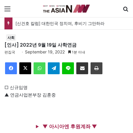
메뉴
[신건호 칼럼] 대한민국 정치여, 후비기 그만하라
사회
[인사] 2022년 9월 19일 사학연금
September 19, 2022
편집국
1분 이내
Facebook
X
WhatsApp
Telegram
Line
이메일
인쇄
□ 신규임명
▲ 연금사업본부장 김훈중
▼ 아시아엔 후원계좌 ▼