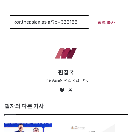
링크 복사
편집국
The AsiaN 편집국입니다.
Fa
X
ce
bo
필자의 다른 기사
ok