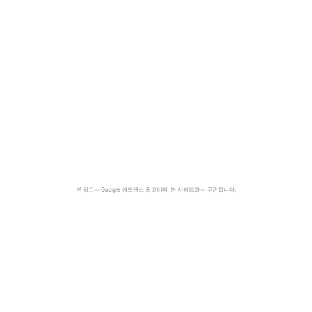
본 광고는 Google 애드센스 광고이며, 본 사이트와는 무관합니다.