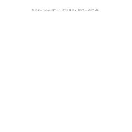
본 광고는 Google 애드센스 광고이며, 본 사이트와는 무관합니다.