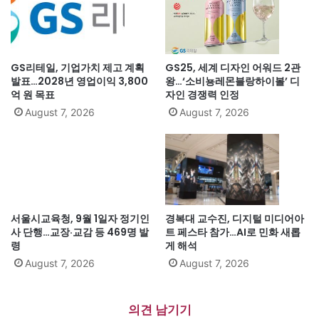
GS리테일, 기업가치 제고 계획
GS25, 세계 디자인 어워드 2관
발표…2028년 영업이익 3,800
왕…‘소비뇽레몬블랑하이볼’ 디
억 원 목표
자인 경쟁력 인정
August 7, 2026
August 7, 2026
서울시교육청, 9월 1일자 정기인
경복대 교수진, 디지털 미디어아
사 단행…교장·교감 등 469명 발
트 페스타 참가…AI로 민화 새롭
령
게 해석
August 7, 2026
August 7, 2026
의견 남기기