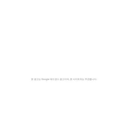
본 광고는 Google 애드센스 광고이며, 본 사이트와는 무관합니다.