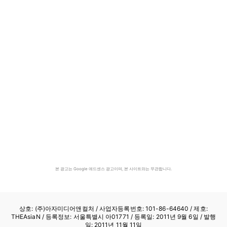
본 광고는 Google 애드센스 광고이며, 본 사이트와는 무관합니다.
상호: (주)아자미디어앤컬처 /
사업자등록번호: 101-86-64640
/ 제호:
THEAsiaN / 등록정보: 서울특별시 아01771 / 등록일: 2011년 9월 6일 / 발행
일: 2011년 11월 11일