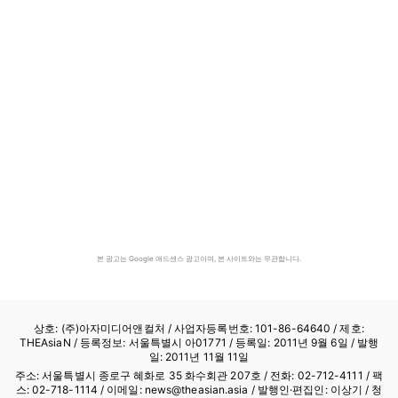
본 광고는 Google 애드센스 광고이며, 본 사이트와는 무관합니다.
상호: (주)아자미디어앤컬처 /
사업자등록번호: 101-86-64640
/ 제호:
THEAsiaN / 등록정보: 서울특별시 아01771 / 등록일: 2011년 9월 6일 / 발행
일: 2011년 11월 11일
주소: 서울특별시 종로구 혜화로 35 화수회관 207호 / 전화: 02-712-4111 /
팩
스: 02-718-1114
/ 이메일: news@theasian.asia / 발행인·편집인: 이상기 / 청