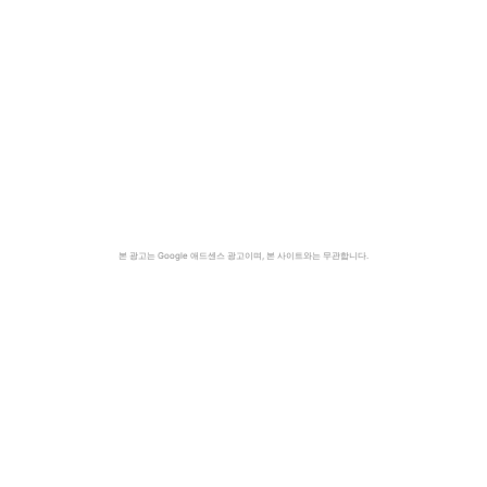
본 광고는 Google 애드센스 광고이며, 본 사이트와는 무관합니다.