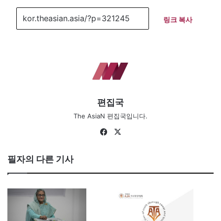
링크 복사
편집국
The AsiaN 편집국입니다.
Fa
X
ce
bo
필자의 다른 기사
ok