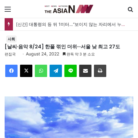
메뉴
세계 코리아타운, 한인 상권 넘어 한국문화의 광장으로
사회
[날씨·음악 8/24] 한풀 꺾인 더위···서울 낮 최고 27도
August 24, 2022
편집국
완독 약 3 분 소요
Facebook
X
WhatsApp
Telegram
Line
이메일
인쇄