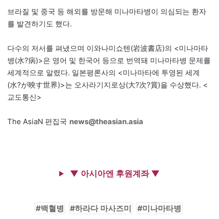
브라질 및 중국 등 해외를 방문해 미나마타병이 의심되는 환자
를 발견하기도 했다.
다수의 저서를 펴냈으며 이와나미쇼텐(岩波書店)의 <미나마타
병(水?病)>은 영어 및 한국어 등으로 번역돼 미나마타병 문제를
세계적으로 알렸다. 일본평론사의 <미나마타에 투영된 세계
(水?が映す世界)>는 오사라기지로상(大?次?賞)을 수상했다. <
교도통신>
The AsiaN 편집국
news@theasian.asia
▼ 아시아엔 후원계좌 ▼
백혈병
하라다 마사즈미
미나마타병