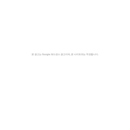
본 광고는 Google 애드센스 광고이며, 본 사이트와는 무관합니다.