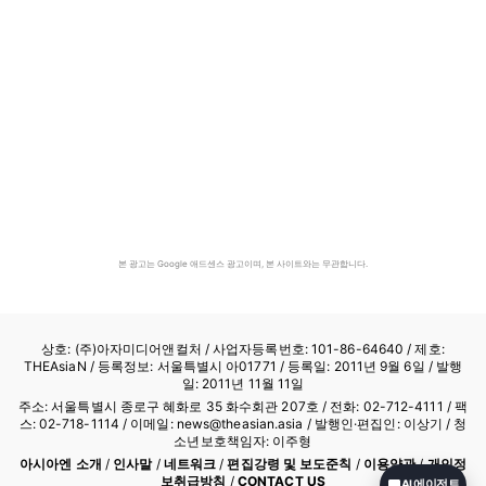
본 광고는 Google 애드센스 광고이며, 본 사이트와는 무관합니다.
상호: (주)아자미디어앤컬처 /
사업자등록번호: 101-86-64640
/ 제호:
THEAsiaN / 등록정보: 서울특별시 아01771 / 등록일: 2011년 9월 6일 / 발행
일: 2011년 11월 11일
주소: 서울특별시 종로구 혜화로 35 화수회관 207호 / 전화: 02-712-4111 /
팩
스: 02-718-1114
/ 이메일: news@theasian.asia / 발행인·편집인: 이상기 / 청
소년보호책임자: 이주형
아시아엔 소개
/
인사말
/
네트워크
/
편집강령 및 보도준칙
/
이용약관
/
개인정
보취급방침
/
CONTACT US
AI 에이전트