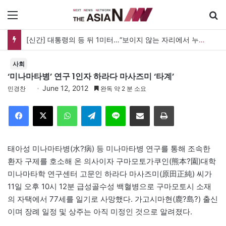
메뉴
[신간] 대통령의 등 뒤 1미터…“보이지 않는 자리에서 누구를 지킨다는 것”
사회
‘미나마타병’ 연구 1인자 하라다 마사즈미 ‘타계’
June 12, 2012
민경찬
완독 약 2 분 소요
Facebook
X
WhatsApp
Telegram
Line
이메일
인쇄
태아성 미나마타병(水?病) 등 미나마타병 연구를 통해 조속한
환자 구제를 호소해 온 의사이자 구마모토가쿠인(熊本?園)대학
미나마타학 연구센터 고문인 하라다 마사즈미(原田正純) 씨가
11일 오후 10시 12분 급성골수성 백혈병으로 구마모토시 소재
의 자택에서 77세를 일기로 사망했다. 가고시마현(鹿?島?) 출신
이며 장례 일정 및 상주는 아직 미정인 것으로 알려졌다.