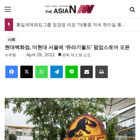
메뉴
통일국제워킹그룹 정경영 의장 “대통령 직속 한미일 통일TF 설치해 통일한국 마스터플랜을”
사회
현대백화점, 더현대 서울에 ‘쥬라기월드’ 팝업스토어 오픈
April 29, 2022
이주형
완독 약 2 분 소요
Facebook
X
WhatsApp
Telegram
Line
이메일
인쇄