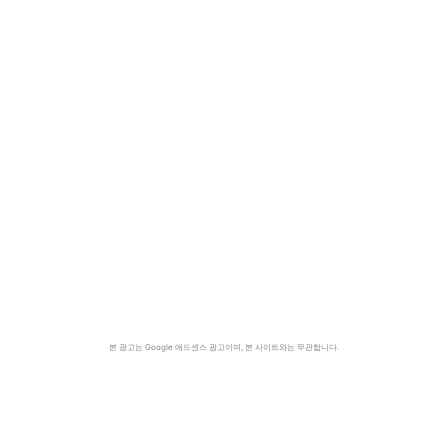
본 광고는 Google 애드센스 광고이며, 본 사이트와는 무관합니다.