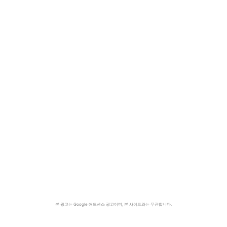
본 광고는 Google 애드센스 광고이며, 본 사이트와는 무관합니다.