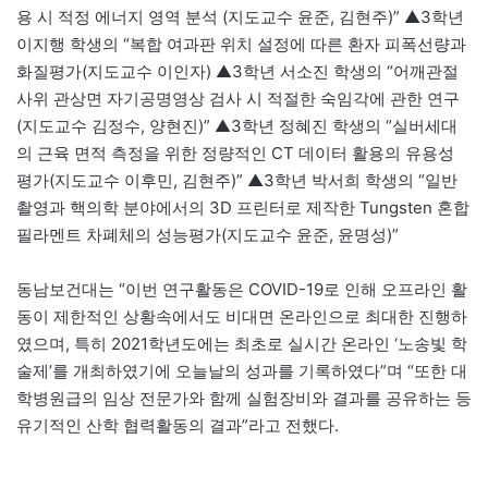
용 시 적정 에너지 영역 분석 (지도교수 윤준, 김현주)” ▲3학년
이지행 학생의 “복합 여과판 위치 설정에 따른 환자 피폭선량과
화질평가(지도교수 이인자) ▲3학년 서소진 학생의 “어깨관절
사위 관상면 자기공명영상 검사 시 적절한 숙임각에 관한 연구
(지도교수 김정수, 양현진)” ▲3학년 정혜진 학생의 “실버세대
의 근육 면적 측정을 위한 정량적인 CT 데이터 활용의 유용성
평가(지도교수 이후민, 김현주)” ▲3학년 박서희 학생의 “일반
촬영과 핵의학 분야에서의 3D 프린터로 제작한 Tungsten 혼합
필라멘트 차폐체의 성능평가(지도교수 윤준, 윤명성)”
동남보건대는 “이번 연구활동은 COVID-19로 인해 오프라인 활
동이 제한적인 상황속에서도 비대면 온라인으로 최대한 진행하
였으며, 특히 2021학년도에는 최초로 실시간 온라인 ‘노송빛 학
술제’를 개최하였기에 오늘날의 성과를 기록하였다”며 “또한 대
학병원급의 임상 전문가와 함께 실험장비와 결과를 공유하는 등
유기적인 산학 협력활동의 결과”라고 전했다.