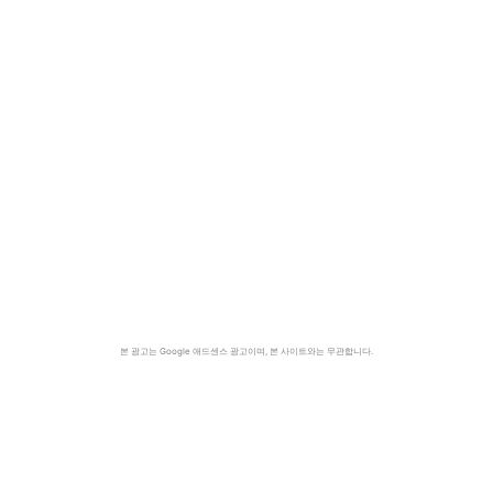
본 광고는 Google 애드센스 광고이며, 본 사이트와는 무관합니다.