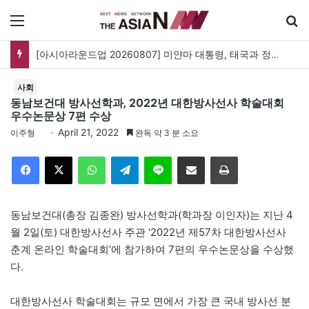
메뉴
[아시아라운드업 20260807] 미얀마 대통령, 태국과 정상회담…아세안 관계개선 모색
사회
동남보건대 방사선학과, 2022년 대한방사선사 학술대회
우수논문상 7편 수상
April 21, 2022
이주형
완독 약 3 분 소요
Facebook
X
WhatsApp
Telegram
Line
이메일
인쇄
동남보건대(총장 김종완) 방사선학과(학과장 이인자)는 지난 4
월 2일(토) 대한방사선사 주관 ‘2022년 제57차 대한방사선사
춘계 온라인 학술대회’에 참가하여 7편의 우수논문상을 수상했
다.
대한방사선사 학술대회는 규모 면에서 가장 큰 국내 방사선 분