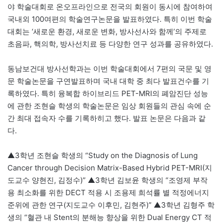
야 학술대회로 온오프라인으로 전국의 회원이 동시에 참여하여
국내외 100여편의 학술연구논문을 발표하였다. 특히 이번 학술
대회는 ‘새로운 환경, 새로운 변화, 방사선사와 함께’의 주제로
초음파, 핵의학, 방사선치료 등 다양한 연구 성과를 공유하였다.
동남보건대 방사선학과는 이번 학술대회에서 7편의 국문 및 영
문 학술논문을 구연발표하며 국내 대학 중 최다 발표건수를 기
록하였다. 특히 융복합 하이브리드 PET-MRI의 폐암진단 성능
에 관한 조현슬 학생의 학술논문은 임상 회원들의 관심 속에 순
간 최대 접속자 수를 기록하히고 했다. 발표 논문은 다음과 같
다.
▲3학년 조현슬 학생의 “Study on the Diagnosis of Lung
Cancer through Decision Matrix-Based Hybrid PET-MRI(지
도교수 양현진, 김정수)” ▲3학년 김보윤 학생의 “조영제 부작
용 최소화를 위한 DECT 적용 시 조용제 희석률 별 적정에너지
준위에 관한 연구(지도교수 이후민, 김현주)” ▲3학년 김형주 학
생의 “혈관 내 Stent의 분해능 향상을 위한 Dual Energy CT 적