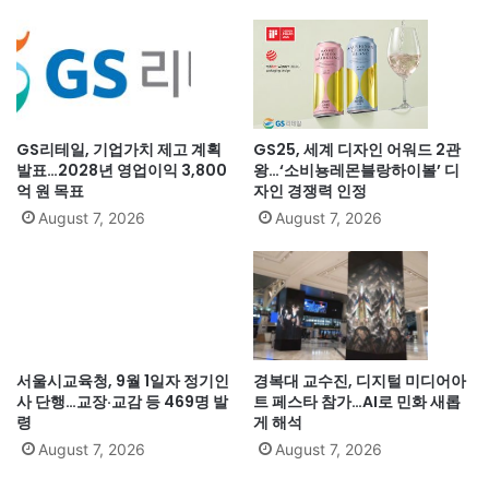
GS리테일, 기업가치 제고 계획
GS25, 세계 디자인 어워드 2관
발표…2028년 영업이익 3,800
왕…‘소비뇽레몬블랑하이볼’ 디
억 원 목표
자인 경쟁력 인정
August 7, 2026
August 7, 2026
서울시교육청, 9월 1일자 정기인
경복대 교수진, 디지털 미디어아
사 단행…교장·교감 등 469명 발
트 페스타 참가…AI로 민화 새롭
령
게 해석
August 7, 2026
August 7, 2026