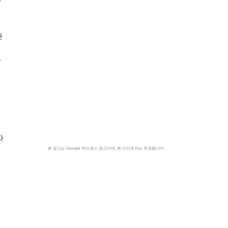
관
할
따
본 광고는 Google 애드센스 광고이며, 본 사이트와는 무관합니다.