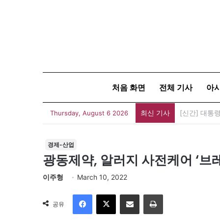
처음 화면
전체 기사
아
최신 기사
세계 코리아타
Thursday, August 6 2026
경제-산업
광동제약, 알러지 사전케어 ‘브
이주형
March 10, 2022
Facebook
X
이메일
인쇄
공유