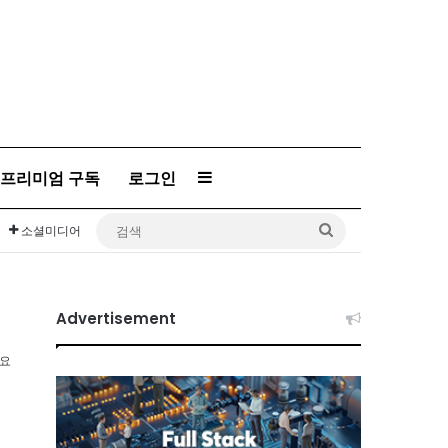
프리미엄 구독
로그인
Sidebar
검
소셜미디어
색
Advertisement
소요