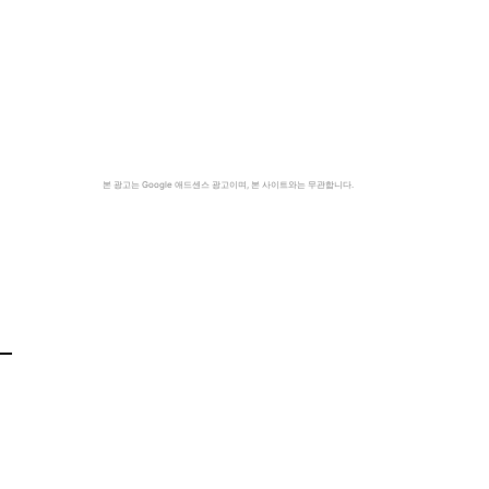
본 광고는 Google 애드센스 광고이며, 본 사이트와는 무관합니다.