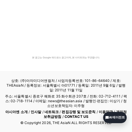
본 광고는 Google 애드센스 광고이며, 본 사이트와는 무관합니다.
상호: (주)아자미디어앤컬처 /
사업자등록번호: 101-86-64640
/ 제호:
THEAsiaN / 등록정보: 서울특별시 아01771 / 등록일: 2011년 9월 6일 / 발행
일: 2011년 11월 11일
주소: 서울특별시 종로구 혜화로 35 화수회관 207호 / 전화: 02-712-4111 /
팩
스: 02-718-1114
/ 이메일: news@theasian.asia / 발행인·편집인: 이상기 / 청
소년보호책임자: 이주형
아시아엔 소개
/
인사말
/
네트워크
/
편집강령 및 보도준칙
/
이용약관
/
개인정
보취급방침
/
CONTACT US
AI 에이전트
© Copyright
2026
, THE AsiaN ALL RIGHTS RESERVED