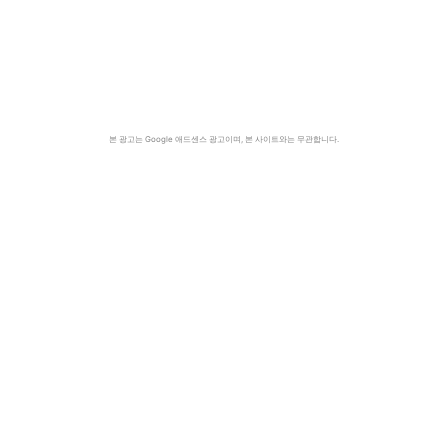
본 광고는 Google 애드센스 광고이며, 본 사이트와는 무관합니다.