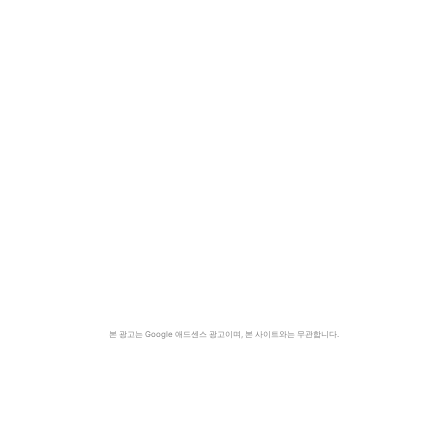
본 광고는 Google 애드센스 광고이며, 본 사이트와는 무관합니다.