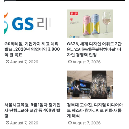
GS리테일, 기업가치 제고 계획
GS25, 세계 디자인 어워드 2관
발표…2028년 영업이익 3,800
왕…‘소비뇽레몬블랑하이볼’ 디
억 원 목표
자인 경쟁력 인정
August 7, 2026
August 7, 2026
서울시교육청, 9월 1일자 정기인
경복대 교수진, 디지털 미디어아
사 단행…교장·교감 등 469명 발
트 페스타 참가…AI로 민화 새롭
령
게 해석
August 7, 2026
August 7, 2026