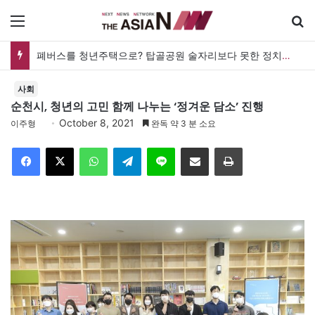
메뉴
폐버스를 청년주택으로? 탑골공원 술자리보다 못한 정치의 상상력
사회
순천시, 청년의 고민 함께 나누는 ‘정겨운 담소’ 진행
October 8, 2021
이주형
완독 약 3 분 소요
Facebook
X
WhatsApp
Telegram
Line
이메일
인쇄