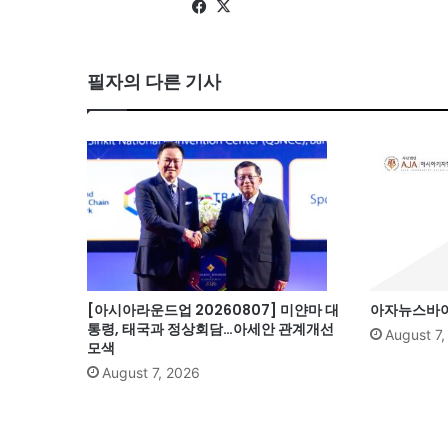
Fa
X
ce
bo
필자의 다른 기사
ok
[아시아라운드업 20260807] 미얀마 대
아자뉴스바이트
통령, 태국과 정상회담…아세안 관계개선
August 7
모색
August 7, 2026