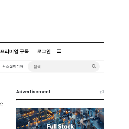
프리미엄 구독
로그인
Sidebar
검
소셜미디어
색
Advertisement
소요