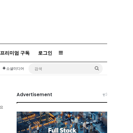
프리미엄 구독
로그인
Sidebar
검
소셜미디어
색
Advertisement
소요