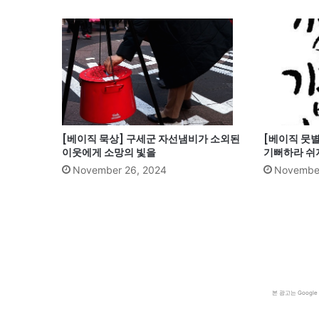
[베이직 묵상] 구세군 자선냄비가 소외된
[베이직 뭇
이웃에게 소망의 빛을
기뻐하라 쉬
November 26, 2024
November
본 광고는 Goog