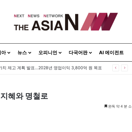
시아
뉴스
오피니언
다국어판
AI 에이전트
GS25, 세계 디자인 어워드 2관왕…‘소비뇽레몬블랑하이볼’ 디자인 경쟁력 인정
··지혜와 명철로
완독 약 4 분 