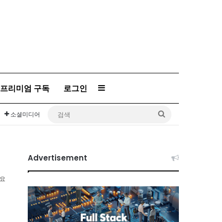
프리미엄 구독
로그인
Sidebar
검
소셜미디어
색
Advertisement
소요