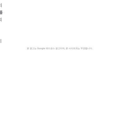
리
를
의
시
본 광고는 Google 애드센스 광고이며, 본 사이트와는 무관합니다.