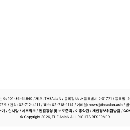
: 101-86-64640
/ 제호: THEAsiaN / 등록정보: 서울특별시 아01771 / 등록일: 20
/ 전화: 02-712-4111 /
팩스: 02-718-1114
/ 이메일: news@theasian.asi
소개
/
인사말
/
네트워크
/
편집강령 및 보도준칙
/
이용약관
/
개인정보취급방침
/
CO
© Copyright
2026
, THE AsiaN ALL RIGHTS RESERVED