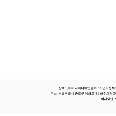
상호: (주)아자미디어앤컬처 /
사업자등록번호
주소: 서울특별시 종로구 혜화로 35 화수회관 207호 
아시아엔 