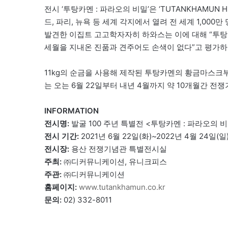
전시 ‘투탕카멘 : 파라오의 비밀’은 ‘TUTANKHAMUN H
드, 파리, 뉴욕 등 세계 각지에서 열려 전 세계 1,00
발견한 이집트 고고학자자히 하와스는 이에 대해 “투탕
세월을 지내온 진품과 견주어도 손색이 없다”고 평가하
11kg의 순금을 사용해 제작된 투탕카멘의 황금마스크부
는 오는 6월 22일부터 내년 4월까지 약 10개월간 전
INFORMATION
전시명:
발굴 100 주년 특별전 <투탕카멘 : 파라오의 비밀> 
전시 기간:
2021년 6월 22일(화)~2022년 4월 24일(일
전시장:
용산 전쟁기념관 특별전시실
주최:
㈜디커뮤니케이션, 유니크피스
주관:
㈜디커뮤니케이션
홈페이지:
www.tutankhamun.co.kr
문의:
02) 332-8011