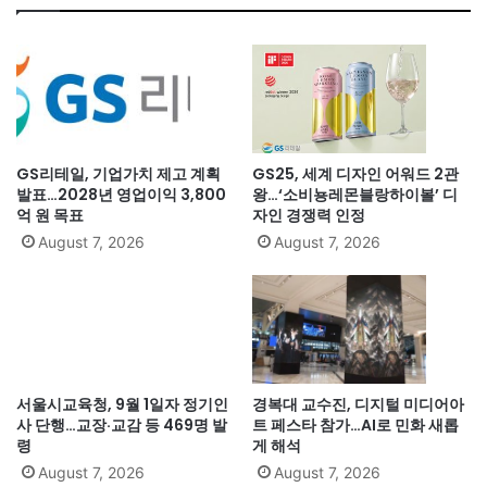
GS리테일, 기업가치 제고 계획
GS25, 세계 디자인 어워드 2관
발표…2028년 영업이익 3,800
왕…‘소비뇽레몬블랑하이볼’ 디
억 원 목표
자인 경쟁력 인정
August 7, 2026
August 7, 2026
서울시교육청, 9월 1일자 정기인
경복대 교수진, 디지털 미디어아
사 단행…교장·교감 등 469명 발
트 페스타 참가…AI로 민화 새롭
령
게 해석
August 7, 2026
August 7, 2026