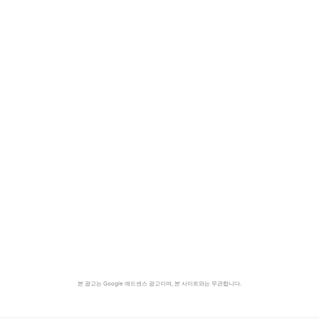
본 광고는 Google 애드센스 광고이며, 본 사이트와는 무관합니다.