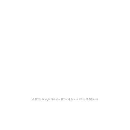
본 광고는 Google 애드센스 광고이며, 본 사이트와는 무관합니다.