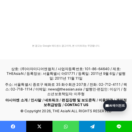
본 광고는 Google 애드센스 광고이며, 본 사이트와는 무관합니다.
상호: (주)아자미디어앤컬처 /
사업자등록번호: 101-86-64640
/ 제호:
THEAsiaN / 등록정보: 서울특별시 아01771 / 등록일: 2011년 9월 6일 / 발행
일: 2011년 11월 11일
주소: 서울특별시 종로구 혜화로 35 화수회관 207호 / 전화: 02-712-4111 /
팩
스: 02-718-1114
/ 이메일: news@theasian.asia / 발행인·편집인: 이상기 / 청
소년보호책임자: 이주형
아시아엔 소개
/
인사말
/
네트워크
/
편집강령 및 보도준칙
/
이용약관
/
개인정
보취급방침
/
CONTACT US
AI 에이전트
© Copyright
2026
, THE AsiaN ALL RIGHTS RESERVED