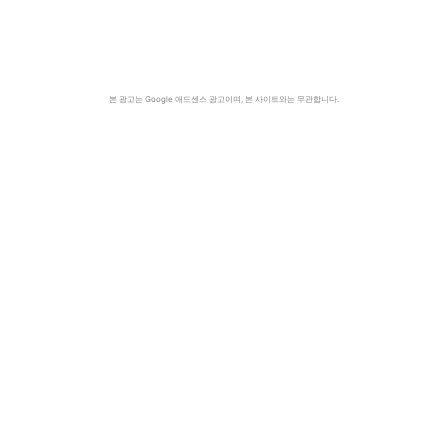
본 광고는 Google 애드센스 광고이며, 본 사이트와는 무관합니다.