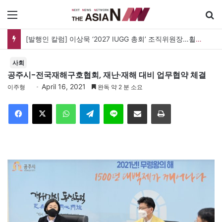
메뉴
[발행인 칼럼] 이상묵 ‘2027 IUGG 총회’ 조직위원장…휠체어 위에서 지구를 움직이는 학자
사회
공주시-전국재해구호협회, 재난·재해 대비 업무협약 체결
April 16, 2021
이주형
완독 약 2 분 소요
Facebook
X
WhatsApp
Telegram
Line
이메일
인쇄