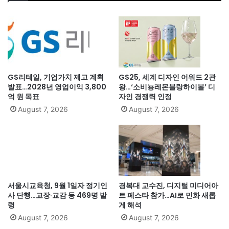
GS리테일, 기업가치 제고 계획
GS25, 세계 디자인 어워드 2관
발표…2028년 영업이익 3,800
왕…‘소비뇽레몬블랑하이볼’ 디
억 원 목표
자인 경쟁력 인정
August 7, 2026
August 7, 2026
서울시교육청, 9월 1일자 정기인
경복대 교수진, 디지털 미디어아
사 단행…교장·교감 등 469명 발
트 페스타 참가…AI로 민화 새롭
령
게 해석
August 7, 2026
August 7, 2026