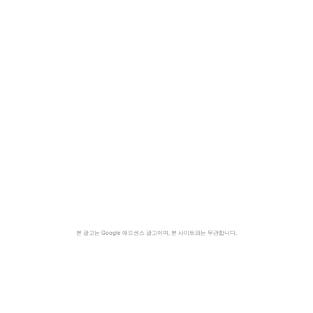
본 광고는 Google 애드센스 광고이며, 본 사이트와는 무관합니다.