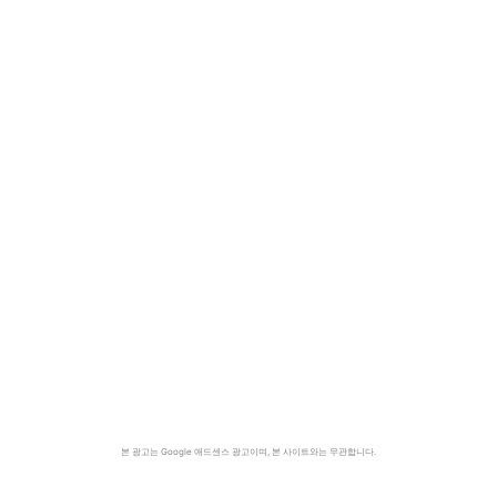
본 광고는 Google 애드센스 광고이며, 본 사이트와는 무관합니다.