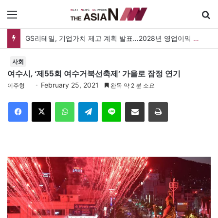
메뉴
GS리테일, 기업가치 제고 계획 발표…2028년 영업이익 3,800억 원 목표
사회
여수시, ‘제55회 여수거북선축제’ 가을로 잠정 연기
February 25, 2021
이주형
완독 약 2 분 소요
Facebook
X
WhatsApp
Telegram
Line
이메일
인쇄