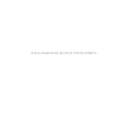
본 광고는 Google 애드센스 광고이며, 본 사이트와는 무관합니다.