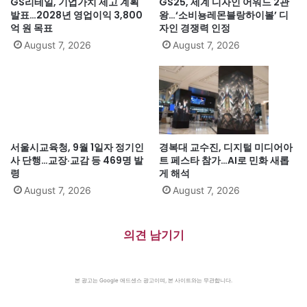
GS리테일, 기업가치 제고 계획
GS25, 세계 디자인 어워드 2관
발표…2028년 영업이익 3,800
왕…‘소비뇽레몬블랑하이볼’ 디
억 원 목표
자인 경쟁력 인정
August 7, 2026
August 7, 2026
서울시교육청, 9월 1일자 정기인
경복대 교수진, 디지털 미디어아
사 단행…교장·교감 등 469명 발
트 페스타 참가…AI로 민화 새롭
령
게 해석
August 7, 2026
August 7, 2026
의견 남기기
본 광고는 Google 애드센스 광고이며, 본 사이트와는 무관합니다.