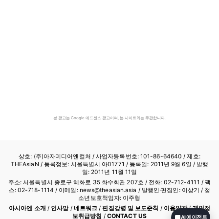
본 광고는 Google 애드센스 광고이며, 본 사이트와는 무관합니다.
상호: (주)아자미디어앤컬처 /
사업자등록번호: 101-86-64640
/ 제호:
THEAsiaN / 등록정보: 서울특별시 아01771 / 등록일: 2011년 9월 6일 / 발행
일: 2011년 11월 11일
주소: 서울특별시 종로구 혜화로 35 화수회관 207호 / 전화: 02-712-4111 /
팩
스: 02-718-1114
/ 이메일: news@theasian.asia / 발행인·편집인: 이상기 / 청
소년보호책임자: 이주형
아시아엔 소개
/
인사말
/
네트워크
/
편집강령 및 보도준칙
/
이용약관
/
개인정
보취급방침
/
CONTACT US
AI 에이전트