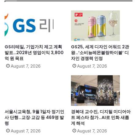
GS리테일, 기업가치 제고 계획
GS25, 세계 디자인 어워드 2관
발표…2028년 영업이익 3,800
왕…‘소비뇽레몬블랑하이볼’ 디
억 원 목표
자인 경쟁력 인정
August 7, 2026
August 7, 2026
서울시교육청, 9월 1일자 정기인
경복대 교수진, 디지털 미디어아
사 단행…교장·교감 등 469명 발
트 페스타 참가…AI로 민화 새롭
령
게 해석
August 7, 2026
August 7, 2026