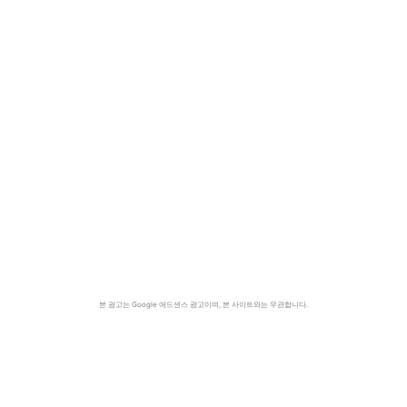
본 광고는 Google 애드센스 광고이며, 본 사이트와는 무관합니다.