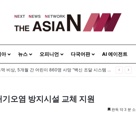
시아
뉴스
오피니언
다국어판
AI 에이전트
방글라데시 홍역 비상, 5개월 간 어린이 860명 사망 “백신 조달 시스템 변경이 화근”
대기오염 방지시설 교체 지원
완독 약 3 분 