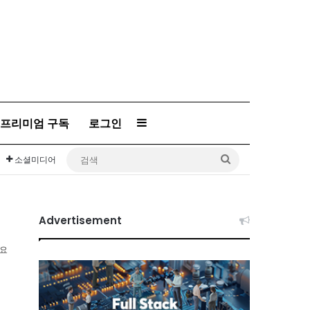
프리미엄 구독
로그인
Sidebar
검
소셜미디어
색
Advertisement
소요