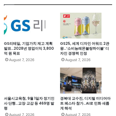
GS리테일, 기업가치 제고 계획
GS25, 세계 디자인 어워드 2관
발표…2028년 영업이익 3,800
왕…‘소비뇽레몬블랑하이볼’ 디
억 원 목표
자인 경쟁력 인정
August 7, 2026
August 7, 2026
서울시교육청, 9월 1일자 정기인
경복대 교수진, 디지털 미디어아
사 단행…교장·교감 등 469명 발
트 페스타 참가…AI로 민화 새롭
령
게 해석
August 7, 2026
August 7, 2026