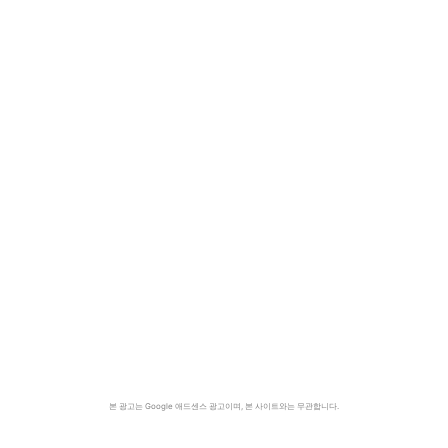
본 광고는 Google 애드센스 광고이며, 본 사이트와는 무관합니다.