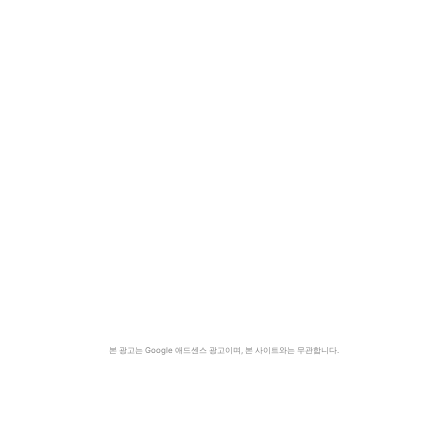
본 광고는 Google 애드센스 광고이며, 본 사이트와는 무관합니다.