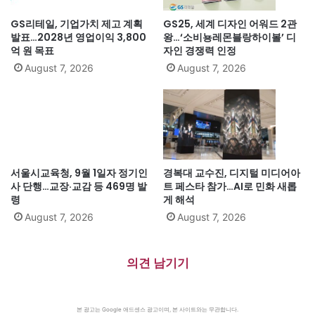
GS리테일, 기업가치 제고 계획
GS25, 세계 디자인 어워드 2관
발표…2028년 영업이익 3,800
왕…‘소비뇽레몬블랑하이볼’ 디
억 원 목표
자인 경쟁력 인정
August 7, 2026
August 7, 2026
서울시교육청, 9월 1일자 정기인
경복대 교수진, 디지털 미디어아
사 단행…교장·교감 등 469명 발
트 페스타 참가…AI로 민화 새롭
령
게 해석
August 7, 2026
August 7, 2026
의견 남기기
본 광고는 Google 애드센스 광고이며, 본 사이트와는 무관합니다.