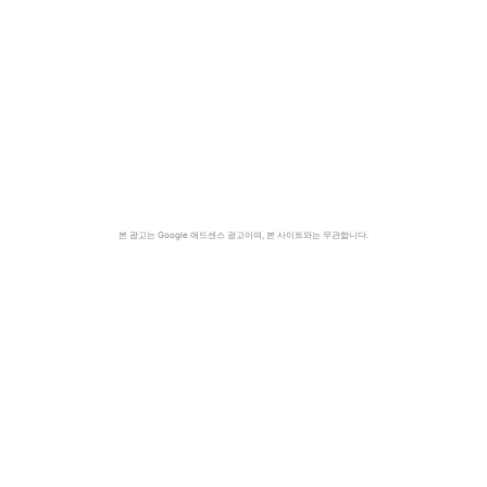
본 광고는 Google 애드센스 광고이며, 본 사이트와는 무관합니다.