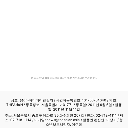
본 광고는 Google 애드센스 광고이며, 본 사이트와는 무관합니다.
상호: (주)아자미디어앤컬처 /
사업자등록번호: 101-86-64640
/ 제호:
THEAsiaN / 등록정보: 서울특별시 아01771 / 등록일: 2011년 9월 6일 / 발행
일: 2011년 11월 11일
주소: 서울특별시 종로구 혜화로 35 화수회관 207호 / 전화: 02-712-4111 /
팩
스: 02-718-1114
/ 이메일: news@theasian.asia / 발행인·편집인: 이상기 / 청
소년보호책임자: 이주형