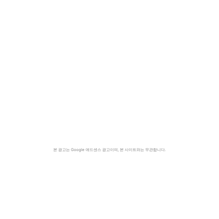
본 광고는 Google 애드센스 광고이며, 본 사이트와는 무관합니다.