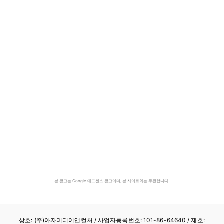
본 광고는 Google 애드센스 광고이며, 본 사이트와는 무관합니다.
상호: (주)아자미디어앤컬처 /
사업자등록번호: 101-86-64640
/ 제호: