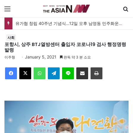
메뉴
유가협 창립 40주년 기념식…12일 오후 남영동 민주화운동기념관
사회
포항시, 상주 BTJ열방센터 출입자 코로나19 검사 행정명령
발령
January 5, 2021
이주형
완독 약 3 분 소요
Facebook
X
WhatsApp
Telegram
Line
이메일
인쇄