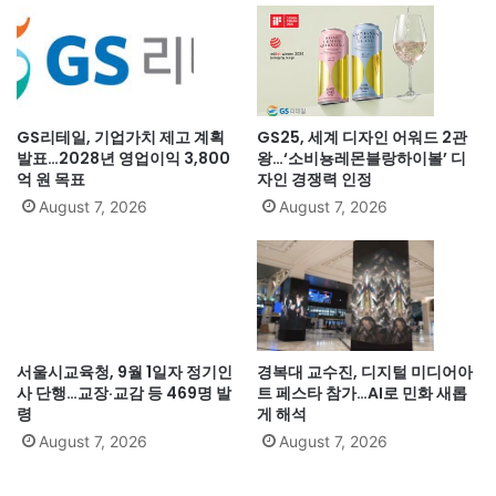
GS리테일, 기업가치 제고 계획
GS25, 세계 디자인 어워드 2관
발표…2028년 영업이익 3,800
왕…‘소비뇽레몬블랑하이볼’ 디
억 원 목표
자인 경쟁력 인정
August 7, 2026
August 7, 2026
서울시교육청, 9월 1일자 정기인
경복대 교수진, 디지털 미디어아
사 단행…교장·교감 등 469명 발
트 페스타 참가…AI로 민화 새롭
령
게 해석
August 7, 2026
August 7, 2026