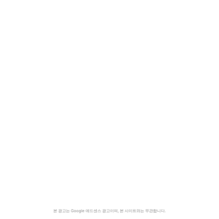
본 광고는 Google 애드센스 광고이며, 본 사이트와는 무관합니다.