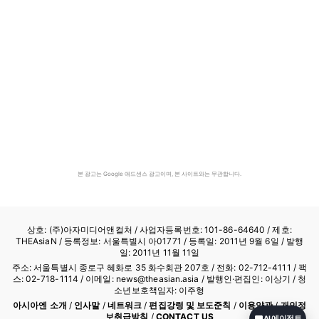
본 광고는 Google 애드센스 광고이며, 본 사이트와는 무관합니다.
상호: (주)아자미디어앤컬처 /
사업자등록번호: 101-86-64640
/ 제호:
THEAsiaN / 등록정보: 서울특별시 아01771 / 등록일: 2011년 9월 6일 / 발행
일: 2011년 11월 11일
주소: 서울특별시 종로구 혜화로 35 화수회관 207호 / 전화: 02-712-4111 /
팩
스: 02-718-1114
/ 이메일: news@theasian.asia / 발행인·편집인: 이상기 / 청
소년보호책임자: 이주형
아시아엔 소개
/
인사말
/
네트워크
/
편집강령 및 보도준칙
/
이용약관
/
개인정
보취급방침
/
CONTACT US
AI 에이전트