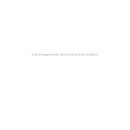
본 광고는 Google 애드센스 광고이며, 본 사이트와는 무관합니다.