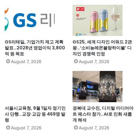
GS리테일, 기업가치 제고 계획
GS25, 세계 디자인 어워드 2관
발표…2028년 영업이익 3,800
왕…‘소비뇽레몬블랑하이볼’ 디
억 원 목표
자인 경쟁력 인정
August 7, 2026
August 7, 2026
서울시교육청, 9월 1일자 정기인
경복대 교수진, 디지털 미디어아
사 단행…교장·교감 등 469명 발
트 페스타 참가…AI로 민화 새롭
령
게 해석
August 7, 2026
August 7, 2026