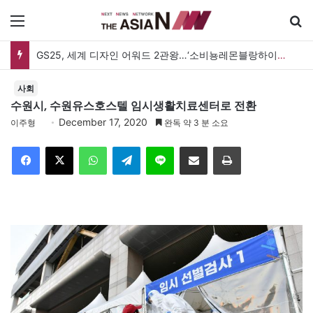
메뉴
GS25, 세계 디자인 어워드 2관왕…‘소비뇽레몬블랑하이볼’ 디자인 경쟁력 인정
사회
수원시, 수원유스호스텔 임시생활치료센터로 전환
December 17, 2020
이주형
완독 약 3 분 소요
Facebook
X
WhatsApp
Telegram
Line
이메일
인쇄