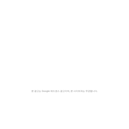
본 광고는 Google 애드센스 광고이며, 본 사이트와는 무관합니다.