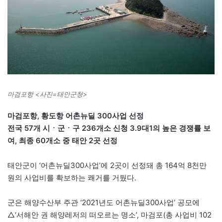
마검포항 <사진=태안군청>
마검포항, 황도항 어촌뉴딜 300사업 선정
전국 57개 시ㆍ군ㆍ구 236개소 신청 3.9대1의 높은 경쟁률 보
여, 최종 60개소 중 태안 2곳 선정
태안군이 ‘어촌뉴딜300사업’에 2곳이 선정돼 총 164억 8천만
원의 사업비를 확보하는 쾌거를 거뒀다.
군은 해양수산부 주관 ‘2021년도 어촌뉴딜300사업’ 공모에
△‘서해안 권 해양레저의 떠오르는 명소’, 마검포(총 사업비 102