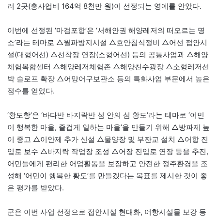
려 2곳(총사업비 164억 8천만 원)이 선정되는 영예를 안았다.
이번에 선정된 ‘마검포항’은 ‘서해안권 해양레저의 떠오르는 명
소’라는 테마로 △월파방지시설 △호안침식정비 △어선 접안시
설(대형어선) △선착장 연장(소형어선) 등의 공통사업과 △해양
체험복합센터 △해양레저체험존 △해양친수광장 △소형레저선
박 슬로프 확장 △어망어구보관소 등의 특화사업 부문에서 높은
점수를 얻었다.
‘황도항’은 ‘바다반 바지락반 섬 안의 섬 황도’라는 테마로 ‘어민
이 행복한 마을, 즐겁게 일하는 마을’을 만들기 위해 △방파제 높
이 증고 △이안제 추가 신설 △물양장 및 부잔교 설치 △어항 진
입로 보수 △바지락 작업장 조성 △어장 진입로 연장 등을 추진,
어민들에게 편리한 어업활동을 보장하고 안전한 정주환경을 조
성해 ‘어민이 행복한 황도’를 만들겠다는 목표를 제시한 것이 좋
은 평가를 받았다.
군은 이번 사업 선정으로 접안시설 현대화, 어항시설물 보강 등