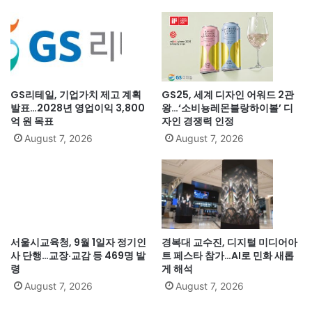
GS리테일, 기업가치 제고 계획
GS25, 세계 디자인 어워드 2관
발표…2028년 영업이익 3,800
왕…‘소비뇽레몬블랑하이볼’ 디
억 원 목표
자인 경쟁력 인정
August 7, 2026
August 7, 2026
서울시교육청, 9월 1일자 정기인
경복대 교수진, 디지털 미디어아
사 단행…교장·교감 등 469명 발
트 페스타 참가…AI로 민화 새롭
령
게 해석
August 7, 2026
August 7, 2026