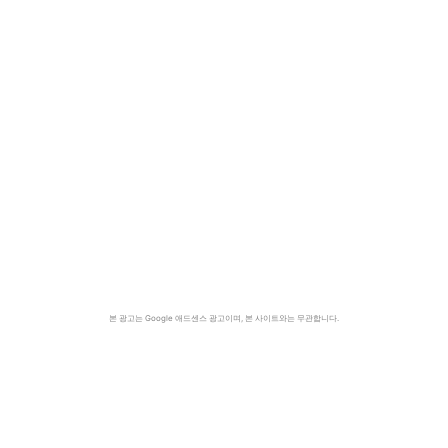
본 광고는 Google 애드센스 광고이며, 본 사이트와는 무관합니다.