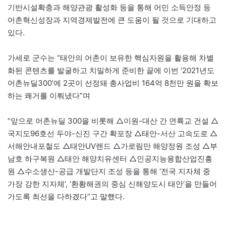
기반시설확충과 해양관광 활성화 등을 통해 어민 소득안정 등
어촌혁신성장과 지역경제발전에 큰 도움이 될 것으로 기대하고
있다.
가세로 군수는 “태안의 어촌이 보유한 핵심자원을 활용해 차별
화된 콘텐츠를 발굴하고 치밀하게 준비한 끝에 이번 ‘2021년도
어촌뉴딜300’에 2곳이 선정돼 총사업비 164억 8천만 원을 확보
하는 쾌거를 이뤄냈다”며
“앞으로 어촌뉴딜 300을 비롯해 △이원-대산 간 연륙교 건설 △
국지도96호선 두야-신진 구간 확포장 △태안-서산 고속도로 △
서해안내포철도 △태안UV랜드 △가로림만 해양정원 조성 △부
남호 하구복원 △태안 해양치유센터 △인공지능융합산업진흥
원 △수소생산-공급 개발단지 조성 등을 통해 ‘전국 지자체 중
가장 강한 지자체’, ‘환황해권의 중심 신해양도시 태안’을 만들어
가도록 최선을 다하겠다”고 말했다.