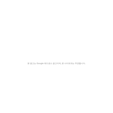
본 광고는 Google 애드센스 광고이며, 본 사이트와는 무관합니다.