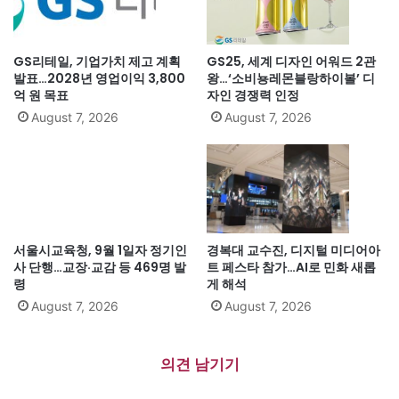
GS리테일, 기업가치 제고 계획
GS25, 세계 디자인 어워드 2관
발표…2028년 영업이익 3,800
왕…‘소비뇽레몬블랑하이볼’ 디
억 원 목표
자인 경쟁력 인정
August 7, 2026
August 7, 2026
서울시교육청, 9월 1일자 정기인
경복대 교수진, 디지털 미디어아
사 단행…교장·교감 등 469명 발
트 페스타 참가…AI로 민화 새롭
령
게 해석
August 7, 2026
August 7, 2026
의견 남기기