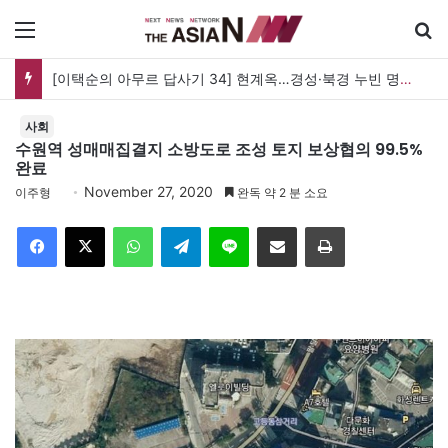
메뉴
[이택순의 아무르 답사기 34] 현계옥…경성·북경 누빈 명기에서 독립운동가로
사회
수원역 성매매집결지 소방도로 조성 토지 보상협의 99.5%
완료
November 27, 2020
이주형
완독 약 2 분 소요
Facebook
X
WhatsApp
Telegram
Line
이메일
인쇄