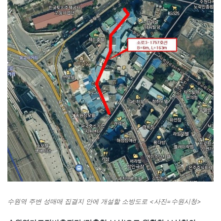
수원역 주변 성매매 집결지 안에 개설할 소방도로 <사진=수원시청>