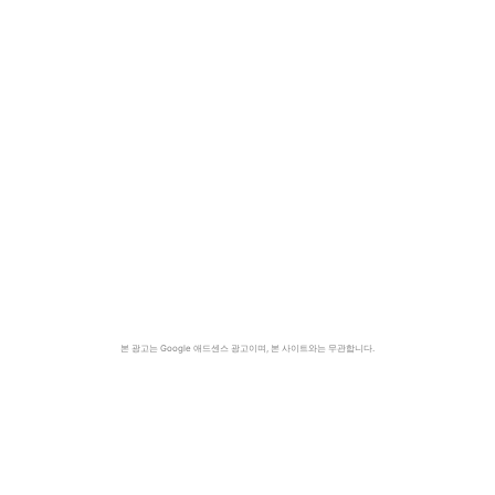
본 광고는 Google 애드센스 광고이며, 본 사이트와는 무관합니다.