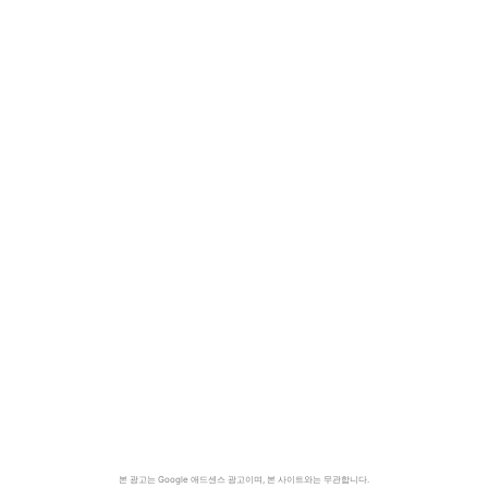
본 광고는 Google 애드센스 광고이며, 본 사이트와는 무관합니다.