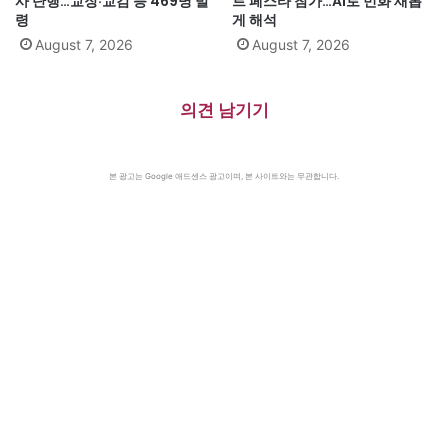
사 단행…교장·교감 등 469명 발
트 페스타 참가…AI로 민화 새롭
령
게 해석
August 7, 2026
August 7, 2026
의견 남기기
본 광고는 Google 애드센스 광고이며, 본 사이트와는 무관합니다.