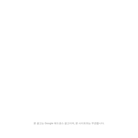
본 광고는 Google 애드센스 광고이며, 본 사이트와는 무관합니다.