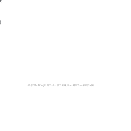
했
력
본 광고는 Google 애드센스 광고이며, 본 사이트와는 무관합니다.