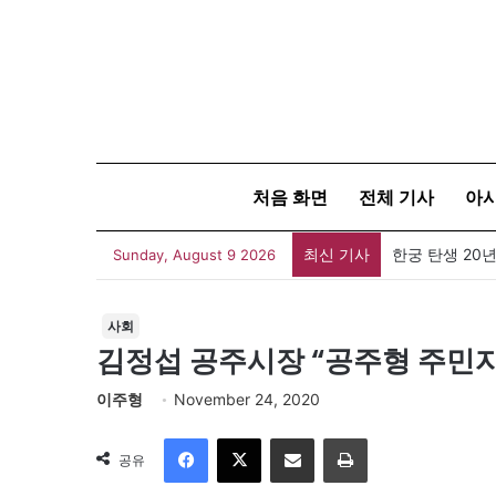
처음 화면
전체 기사
아
최신 기사
한궁 탄생 20년
Sunday, August 9 2026
사회
김정섭 공주시장 “공주형 주민
이주형
November 24, 2020
Facebook
X
이메일
인쇄
공유