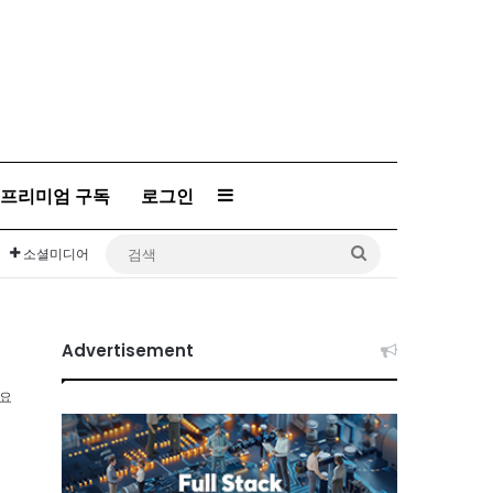
프리미엄 구독
로그인
Sidebar
검
소셜미디어
색
Advertisement
소요