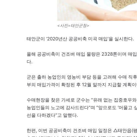
<사진=태안군청>
태안군이 ‘2020년산 공공비축 미곡 매입’을 실시한다.
올해 공공비축미 건조벼 매입 물량은 2328톤이며 매입품
다.
군은 출하 농업인의 영농비 부담 등을 고려해 수매 직후 
부의 매입가격이 확정된 후 12월 말까지 지급할 계획이
수매현장을 찾은 가세로 군수는 “유래 없는 집중호우와
농업인들의 노고에 감사드린다”며 “앞으로도 ‘머물고 싶
선을 다하겠다”고 말했다.
한편, 이번 공공비축미 건조벼 매입 일정은 △태안읍(평천