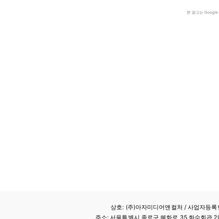
본 광고는 Goog
상호: (주)아자미디어앤컬처 /
사업자등록번호
주소: 서울특별시 종로구 혜화로 35 화수회관 207호 