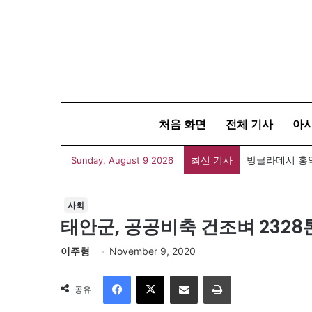
처음 화면
전체 기사
아
최신 기사
Sunday, August 9 2026
사회
태안군, 공공비축 건조벼 2328
이주형
November 9, 2020
Facebook
X
이메일
인쇄
공유