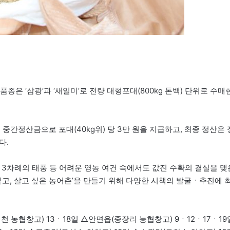
종은 ‘삼광’과 ‘새일미’로 전량 대형포대(800kg 톤백) 단위로 수매
중간정산금으로 포대(40kg위) 당 3만 원을 지급하고, 최종 정산은 
다.
 3차례의 태풍 등 어려운 영농 여건 속에서도 값진 수확의 결실을 맺
고, 살고 싶은 농어촌’을 만들기 위해 다양한 시책의 발굴ㆍ추진에 
 농협창고) 13ㆍ18일 △안면읍(중장리 농협창고) 9ㆍ12ㆍ17ㆍ19