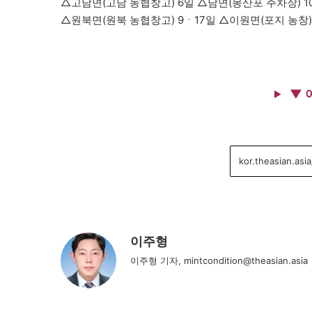
△고남면(고남 농협창고) 6일 △남면(몽산포 주차장) 1
△원북면(원북 농협창고) 9ㆍ17일 △이원면(포지 농창) 
▼ 
이주형
이주형 기자, mintcondition@theasian.asia