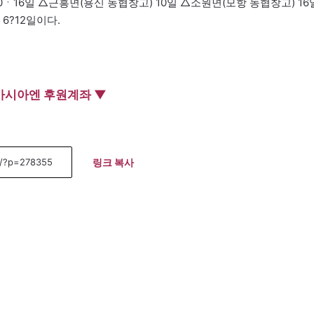
0ㆍ16일 △근흥면(용신 농협창고) 10일 △소원면(모항 농협창고) 16
6?12일이다.
아시아엔 후원계좌 ▼
링크 복사