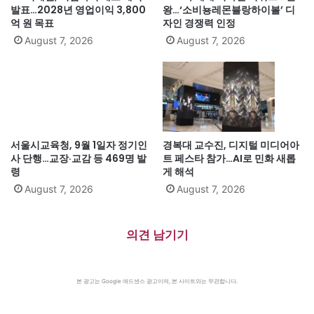
발표…2028년 영업이익 3,800
왕…‘소비뇽레몬블랑하이볼’ 디
억 원 목표
자인 경쟁력 인정
August 7, 2026
August 7, 2026
서울시교육청, 9월 1일자 정기인
경복대 교수진, 디지털 미디어아
사 단행…교장·교감 등 469명 발
트 페스타 참가…AI로 민화 새롭
령
게 해석
August 7, 2026
August 7, 2026
의견 남기기
본 광고는 Google 애드센스 광고이며, 본 사이트와는 무관합니다.