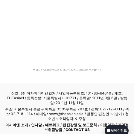
본 광고는 Google 애드센스 광고이며, 본 사이트와는 무관합니다.
상호: (주)아자미디어앤컬처 /
사업자등록번호: 101-86-64640
/ 제호:
THEAsiaN / 등록정보: 서울특별시 아01771 / 등록일: 2011년 9월 6일 / 발행
일: 2011년 11월 11일
주소: 서울특별시 종로구 혜화로 35 화수회관 207호 / 전화: 02-712-4111 /
팩
스: 02-718-1114
/ 이메일: news@theasian.asia / 발행인·편집인: 이상기 / 청
소년보호책임자: 이주형
아시아엔 소개
/
인사말
/
네트워크
/
편집강령 및 보도준칙
/
이용약관
/
개인정
보취급방침
/
CONTACT US
AI 에이전트