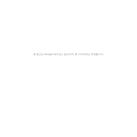
본 광고는 Google 애드센스 광고이며, 본 사이트와는 무관합니다.