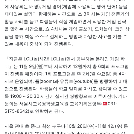
에 사용되는 배경), 게임 영어(게임에 사용되는 영어 단어) 등을
재미있는 설명과 함께하는 시간으로, △ 3차시는 게임 전문가의
활동 사례를 듣고 학생들이 직접 게임하면서 적용한 게임 전략
을 말하는 시간으로, △ 4차시는 게임 글쓰기, 모험놀이, 코칭 상
담을 통해 학생 스스로 절제하는 방법과 다양한 사고를 기를 수
있는 내용이 중심이 되어 진행된다.
「지금은 LOL(놀)시간! LOL(놀)면서 공부하는 온라인 게임 학
교」는 11월 9일(월)부터 시작하여 12월까지 총 6회의 프로그램
이 진행될 예정이다. 1회 프로그램은 주 2회(월·수요일) 총 4차
시로 운영되며, 줌(zoom)과 유튜브(youtube)를 병행하여 비대
면으로 진행된다. 학생들이 학교 일과를 마치고 참여할 수 있도
록 19:00 ~ 20:30 시간에 실시간 쌍방향으로 이루어진다. 기타
문의는 서울시교육청학생교육원 교육기획운영부(
031-
5175-8642)로 연락하면 된다.
서울 관내 초·중·고 학생 누구나 10월 28일(수)~11월 4일(수) 동
안 네이버 카페 “마음방역”(https://cafe.naver.com/sensec1)